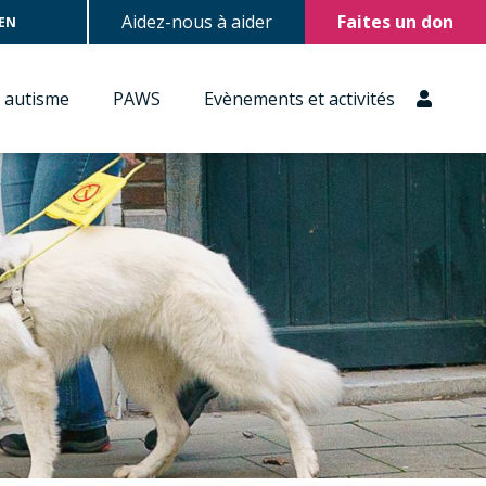
Aidez-nous à aider
Faites un don
EN
Memb
r autisme
PAWS
Evènements et activités