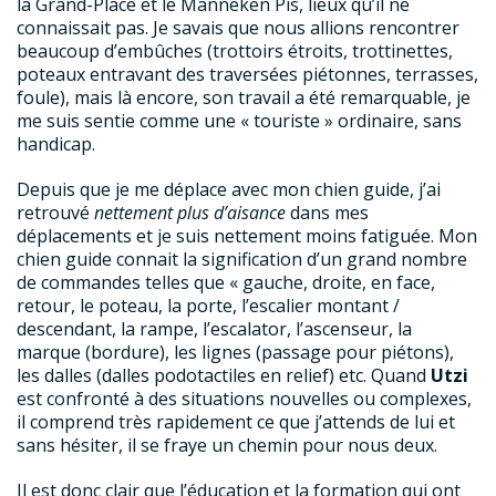
la Grand-Place et le Manneken Pis, lieux qu’il ne
connaissait pas. Je savais que nous allions rencontrer
beaucoup d’embûches (trottoirs étroits, trottinettes,
poteaux entravant des traversées piétonnes, terrasses,
foule), mais là encore, son travail a été remarquable, je
me suis sentie comme une « touriste » ordinaire, sans
handicap.
Depuis que je me déplace avec mon chien guide, j’ai
retrouvé
nettement plus d’aisance
dans mes
déplacements et je suis nettement moins fatiguée. Mon
chien guide connait la signification d’un grand nombre
de commandes telles que « gauche, droite, en face,
retour, le poteau, la porte, l’escalier montant /
descendant, la rampe, l’escalator, l’ascenseur, la
marque (bordure), les lignes (passage pour piétons),
les dalles (dalles podotactiles en relief) etc. Quand
Utzi
est confronté à des situations nouvelles ou complexes,
il comprend très rapidement ce que j’attends de lui et
sans hésiter, il se fraye un chemin pour nous deux.
Il est donc clair que l’éducation et la formation qui ont