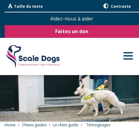
Sauter
Taille du texte
Contraste
la
navigation
Aidez-nous à aider
Faites un don
Home
•
Chiens guides
•
Le chien guide
•
Témoignages