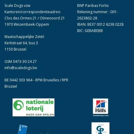
Scale Dogs vzw
BNP Paribas Fortis
Kantoren/correspondentieadres:
Rekening nummer : 001-
Clos des Ormes 21 / Olmenoord 21
2623802-28
1970 Wezembeek-Oppem
IBAN: BE37 0012 6238 0228
BIC: GEBABEBB
Maatschappelijke Zetel:
Kerkstraat 64, bus 3
1150 Brussel
GSM 0473-30 24 27
info@scaledogs.be
BE 0442 303 964 - RPM Bruxelles / RPR
Brussel