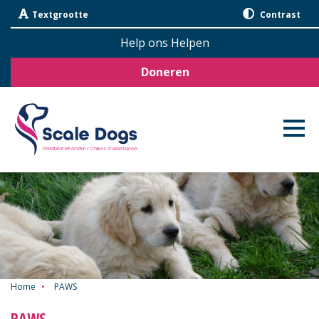
Sla
Textgrootte
Contrast
navigatie
over
Help ons Helpen
Doneren
Home
•
PAWS
PAWS