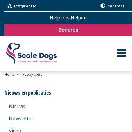
Sla
Textgrootte
Contrast
navigatie
over
Help ons Helpen
Doneren
Home
•
Puppy-alert!
Nieuws en publicaties
Nieuws
Newsletter
Video